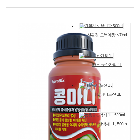
친환경 도복에짱 500ml
나노 규산가리 1L
나노아데노신 1L
농용규산액제 1L, 500ml