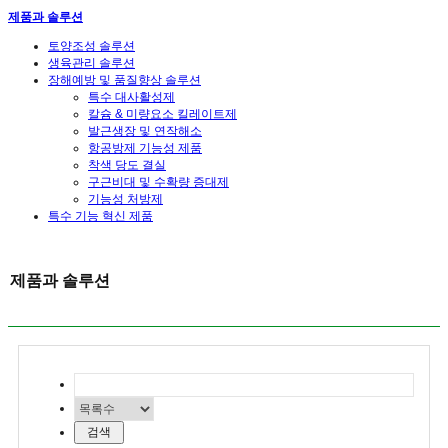
제품과 솔루션
토양조성 솔루션
생육관리 솔루션
장해예방 및 품질향상 솔루션
특수 대사활성제
칼슘 & 미량요소 킬레이트제
발근생장 및 연작해소
항공방제 기능성 제품
착색 당도 결실
구근비대 및 수확량 증대제
기능성 처방제
특수 기능 혁신 제품
제품과 솔루션